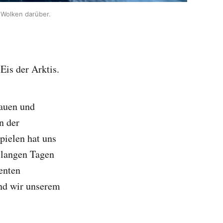
e Wolken darüber.
is der Arktis.
bauen und
n der
pielen hat uns
n langen Tagen
enten
end wir unserem