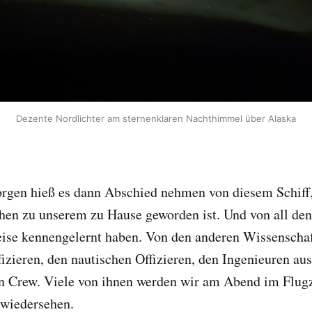
Dezente Nordlichter am sternenklaren Nachthimmel über Alaska
gen hieß es dann Abschied nehmen von diesem Schiff,
chen zu unserem zu Hause geworden ist. Und von all de
eise kennengelernt haben. Von den anderen Wissenschaf
izieren, den nautischen Offizieren, den Ingenieuren au
n Crew. Viele von ihnen werden wir am Abend im Flu
wiedersehen.